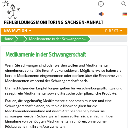
FEHLBILDUNGSMONITORING
SACHSEN-ANHALT
FEHLBILDUNGSMONITORING
Home
Projekte
Medikamente in der Schwangerschaft
HÖRSCREENING
PROJEKTE
Medikamente in der Schwangerschaft
ÜBER UNS
Wenn Sie schwanger sind oder werden wollen und Medikamente
PUBLIKATIONEN
einnehmen, sollten Sie Ihren Arzt konsultieren. Möglicherweise haben sie
bereits Medikamente eingenommen oder denken über die Einnahme von
Medikamenten während der Schwangerschaft nach.
Die nachfolgenden Empfehlungen gelten für verschreibungspflichtige und
rezeptfreie Medikamente, sowie diätetische oder pflanzliche Produkte.
Frauen, die regelmäßig Medikamente einnehmen müssen und eine
Schwangerschaft planen, sollten die Notwendigkeit für die
Medikamenteneinnahme mit ihrem Arzt besprechen, bevor sie
schwanger werden. Schwangere Frauen sollten nicht einfach mit der
Einnahme von benötigten Medikamenten aufhören, ohne vorher
Rücksprache mit ihrem Arzt zu halten.