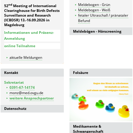
Meldebogen - Grün
nd
52
Meeting of International
Meldebogen - Weiß
Clearinghouse for Birth Defects
Surveillance and Research
fetaler Ultraschall / pränataler
(ICBDSR) 13.-16.09.2026 in
Befund
Magdeburg
Meldebögen - Hörscreening
Informationen und Präsenz-
Anmeldung
Meldebogen für in der
online Teilnahme
Geburtsklinik untersuchte
Kinder
aktuelle Meldungen
Meldebogen
Kontrolldiagnostik bei
auffälligen Kindern
Kontakt
Folsäure
Meldebogen für nicht in der
Geburtsklinik untersuchte
Sekretariat
Kinder
0391-67-14174
monz@med.ovgu.de
weitere Ansprechpartner
Datenschutz
Datenschutzerklärung der
Universitätsmedizin Magdeburg
Medikamente &
Schwangerschaft