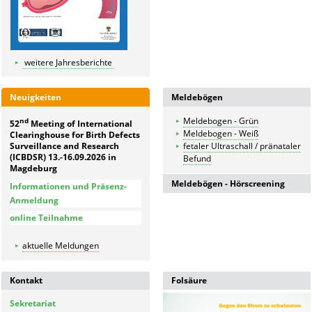
weitere Jahresberichte
Neuigkeiten
Meldebögen
Meldebogen - Grün
nd
52
Meeting of International
Meldebogen - Weiß
Clearinghouse for Birth Defects
Surveillance and Research
fetaler Ultraschall / pränataler
(ICBDSR) 13.-16.09.2026 in
Befund
Magdeburg
Meldebögen - Hörscreening
Informationen und Präsenz-
Anmeldung
Meldebogen für in der
online Teilnahme
Geburtsklinik untersuchte
Kinder
aktuelle Meldungen
Meldebogen
Kontrolldiagnostik bei
auffälligen Kindern
Kontakt
Folsäure
Meldebogen für nicht in der
Geburtsklinik untersuchte
Sekretariat
Kinder