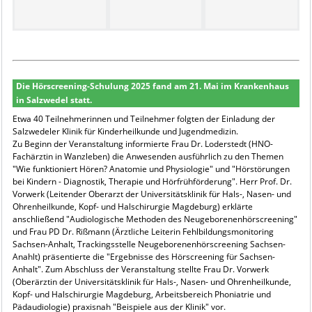
Die Hörscreening-Schulung 2025 fand am 21. Mai im Krankenhaus
in Salzwedel statt.
Etwa 40 Teilnehmerinnen und Teilnehmer folgten der Einladung der
Salzwedeler Klinik für Kinderheilkunde und Jugendmedizin.
Zu Beginn der Veranstaltung informierte Frau Dr. Loderstedt (HNO-
Fachärztin in Wanzleben) die Anwesenden ausführlich zu den Themen
"Wie funktioniert Hören? Anatomie und Physiologie" und "Hörstörungen
bei Kindern - Diagnostik, Therapie und Hörfrühförderung". Herr Prof. Dr.
Vorwerk (Leitender Oberarzt der Universitätsklinik für Hals-, Nasen- und
Ohrenheilkunde, Kopf- und Halschirurgie Magdeburg) erklärte
anschließend "Audiologische Methoden des Neugeborenenhörscreening"
und Frau PD Dr. Rißmann (Ärztliche Leiterin Fehlbildungsmonitoring
Sachsen-Anhalt, Trackingsstelle Neugeborenenhörscreening Sachsen-
Anahlt) präsentierte die "Ergebnisse des Hörscreening für Sachsen-
Anhalt". Zum Abschluss der Veranstaltung stellte Frau Dr. Vorwerk
(Oberärztin der Universitätsklinik für Hals-, Nasen- und Ohrenheilkunde,
Kopf- und Halschirurgie Magdeburg, Arbeitsbereich Phoniatrie und
Pädaudiologie) praxisnah "Beispiele aus der Klinik" vor.