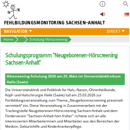
FEHLBILDUNGSMONITORING
SACHSEN-ANHALT
FEHLBILDUNGSMONITORING
Home
Hörscreening
Schulung Hörscreening
HÖRSCREENING
PROJEKTE
Schulungsprogramm "Neugeborenen-Hörscreening
ÜBER UNS
Sachsen-Anhalt"
PUBLIKATIONEN
Hörscreening-Schulung 2026 am 25. März im Universitätsklinikum
Halle (Saale)
Die Universitätsklinik und Poliklinik für Hals,-Nasen,-Ohrenheilkunde,
Kopf- und Halschirurgie Halle (Saale) lud am 25.03.2026 zur
Fortbildungsveranstaltung zum Thema „Neugeborenscreening praxisnah
vermittelt“ ein. Diese Veranstaltung in Zusammenarbeit mit der
Trackingstelle Neugeborenen-Hörscreening Sachsen-Anhalt und dem
Förderverein "Sachsen-Anhalt hört früher" richtete sich an alle
interessierten Mitarbeiterinnen und Mitarbeiter aus den Bereichen der
Medizin, Geburtshilfe und Kinderkrankenpflege.